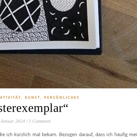
,
,
ATIVITÄT
KUNST
PERSÖNLICHES
terexemplar“
 Januar 2024
/
1 Comment
, die ich kürzlich mal bekam. Bezogen darauf, dass ich häufig me