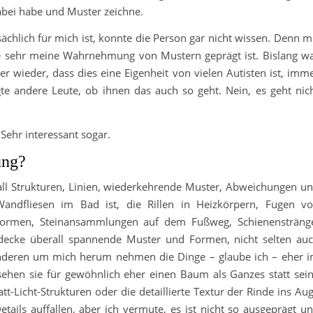
bei habe und Muster zeichne.
ächlich für mich ist, konnte die Person gar nicht wissen. Denn m
wie sehr meine Wahrnehmung von Mustern geprägt ist. Bislang w
er wieder, dass dies eine Eigenheit von vielen Autisten ist, imm
 andere Leute, ob ihnen das auch so geht. Nein, es geht nic
! Sehr interessant sogar.
ung?
rall Strukturen, Linien, wiederkehrende Muster, Abweichungen u
andfliesen im Bad ist, die Rillen in Heizkörpern, Fugen v
ftformen, Steinansammlungen auf dem Fußweg, Schienensträng
decke überall spannende Muster und Formen, nicht selten au
 anderen um mich herum nehmen die Dinge – glaube ich – eher 
en sie für gewöhnlich eher einen Baum als Ganzes statt sei
att-Licht-Strukturen oder die detaillierte Textur der Rinde ins Au
etails auffallen, aber ich vermute, es ist nicht so ausgeprägt u