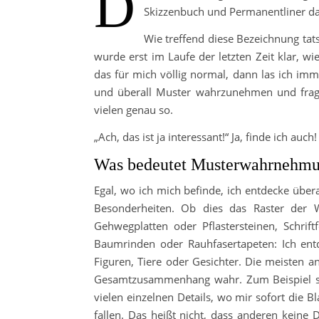
D
Skizzenbuch und Permanentliner da
Wie treffend diese Bezeichnung tats
wurde erst im Laufe der letzten Zeit klar, 
das für mich völlig normal, dann las ich imm
und überall Muster wahrzunehmen und fragte
vielen genau so.
„Ach, das ist ja interessant!“ Ja, finde ich auch
Was bedeutet Musterwahrnehm
Egal, wo ich mich befinde, ich entdecke übe
Besonderheiten. Ob dies das Raster der W
Gehwegplatten oder Pflastersteinen, Schri
Baumrinden oder Rauhfasertapeten: Ich ent
Figuren, Tiere oder Gesichter. Die meisten
Gesamtzusammenhang wahr. Zum Beispiel seh
vielen einzelnen Details, wo mir sofort die Bl
fallen. Das heißt nicht, dass anderen keine D